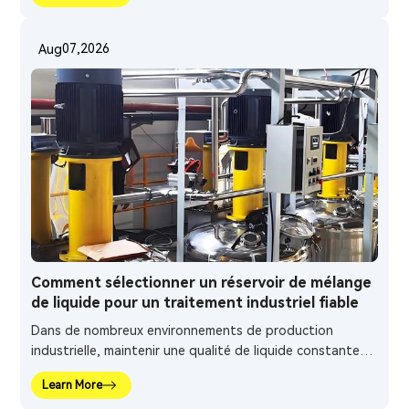
haben oft Schwierigkeiten, stabile Betriebsbedingungen
aufrechtzuerhalten, insbesondere wenn die Produktion
07,2026
Aug
hochviskose Flüssigkeiten, mehrere Komponenten oder
temperaturempfindliche Materialien umfasst.
Comment sélectionner un réservoir de mélange
de liquide pour un traitement industriel fiable
Dans de nombreux environnements de production
industrielle, maintenir une qualité de liquide constante
est plus difficile que la simple combinaison de plusieurs
Learn More
matières premières. Les méthodes de mélange manuelles