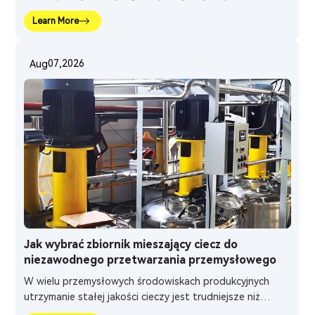
تكافح طرق الخلط اليدوية التقليدية للحفاظ على ظروف تشغيل
Learn More
مستقرة، خاصة عندما يتضمن الإنتاج سوائل عالية اللزوجة، أو
مكونات متعددة، أو مواد حساسة لدرجة الحرارة.
07,2026
Aug
Jak wybrać zbiornik mieszający ciecz do
niezawodnego przetwarzania przemysłowego
W wielu przemysłowych środowiskach produkcyjnych
utrzymanie stałej jakości cieczy jest trudniejsze niż
zwykłe połączenie kilku surowców. Tradycyjne metody