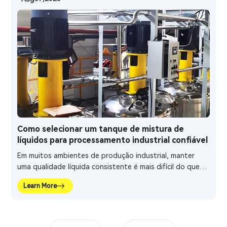
de productie betrekking heeft op vloeistoffen met een
hoge viscositeit, meerdere componenten of
temperatuurgevoelige materialen.
Como selecionar um tanque de mistura de
líquidos para processamento industrial confiável
Em muitos ambientes de produção industrial, manter
uma qualidade líquida consistente é mais difícil do que
simplesmente combinar diversas matérias-primas. Os
Learn More
métodos tradicionais de mistura manual muitas vezes
lutam para manter condições operacionais estáveis,
especialmente quando a produção envolve líquidos de
alta viscosidade, múltiplos componentes ou materiais