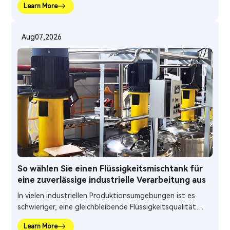
Learn More
ręcznego mieszania często utrudniają utrzymanie
stabilnych warunków pracy, szczególnie gdy produkcja
obejmuje ciecze o dużej lepkości, wiele komponentów lub
07,2026
Aug
materiały wrażliwe na temperaturę.
So wählen Sie einen Flüssigkeitsmischtank für
eine zuverlässige industrielle Verarbeitung aus
In vielen industriellen Produktionsumgebungen ist es
schwieriger, eine gleichbleibende Flüssigkeitsqualität
aufrechtzuerhalten, als einfach mehrere Rohstoffe zu
Learn More
kombinieren. Herkömmliche manuelle Mischmethoden