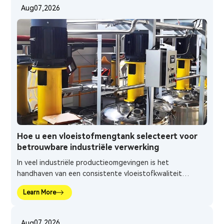
стабильные рабочие условия, особенно когда в
07,2026
Aug
производстве используются жидкости с высокой
вязкостью, несколько компонентов или материалы,
чувствительные к температуре.
Hoe u een vloeistofmengtank selecteert voor
betrouwbare industriële verwerking
In veel industriële productieomgevingen is het
handhaven van een consistente vloeistofkwaliteit
moeilijker dan simpelweg het combineren van
Learn More
verschillende grondstoffen. Traditionele handmatige
mengmethoden hebben vaak moeite om stabiele
bedrijfsomstandigheden te handhaven, vooral wanneer
07,2026
Aug